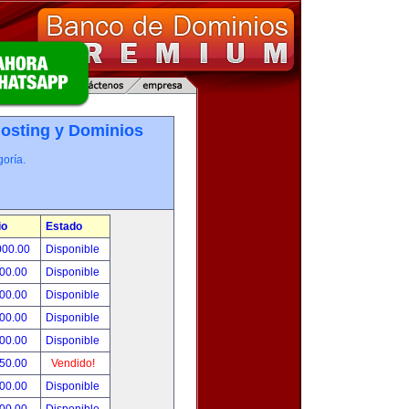
osting y Dominios
oría.
io
Estado
000.00
Disponible
800.00
Disponible
500.00
Disponible
000.00
Disponible
000.00
Disponible
950.00
Vendido!
500.00
Disponible