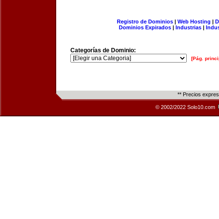
Registro de Dominios
|
Web Hosting
|
D
Dominios Expirados
|
Industrias
|
Indu
Categorías de Dominio:
[Pág. princi
** Precios expre
© 2002/2022 Solo10.com