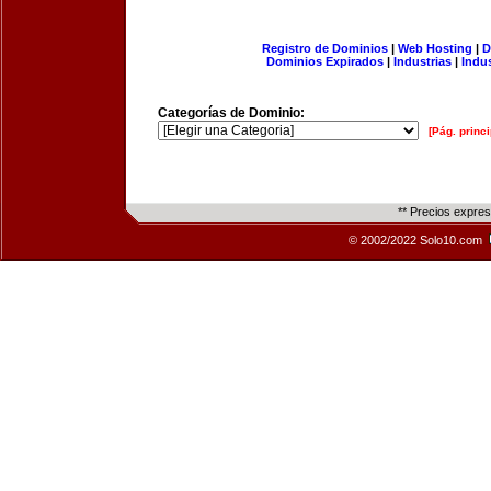
Registro de Dominios
|
Web Hosting
|
D
Dominios Expirados
|
Industrias
|
Indu
Categorías de Dominio:
[Pág. princi
** Precios expre
© 2002/2022 Solo10.com