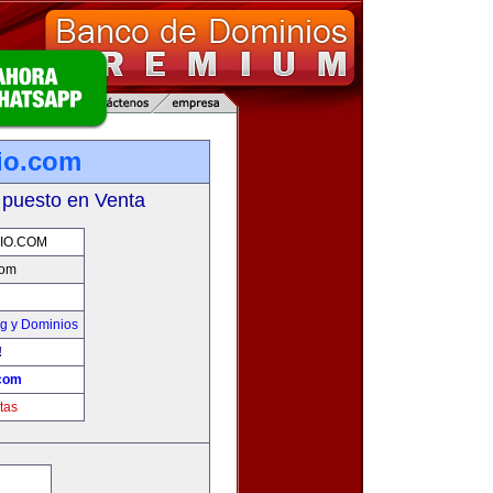
io.com
 puesto en Venta
IO.COM
com
g y Dominios
!
.com
tas