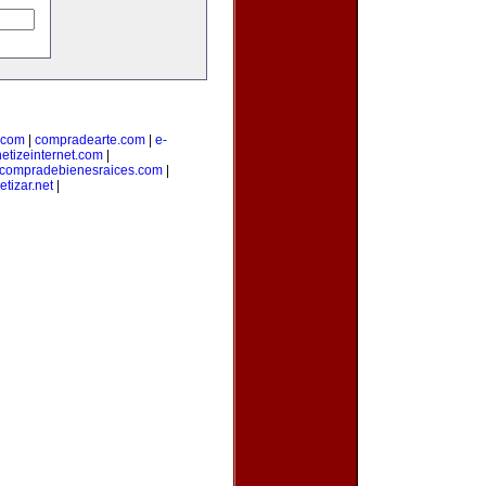
.com
|
compradearte.com
|
e-
etizeinternet.com
|
compradebienesraices.com
|
tizar.net
|