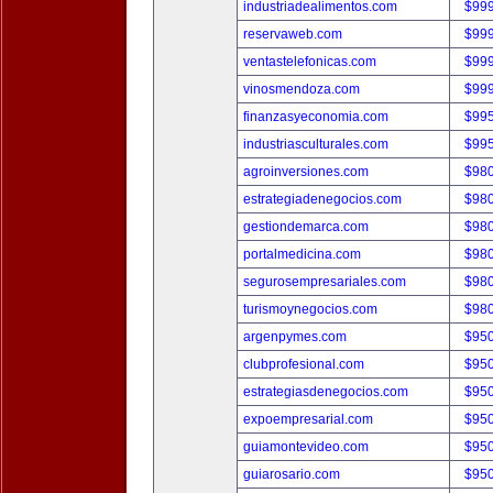
industriadealimentos.com
$99
reservaweb.com
$99
ventastelefonicas.com
$99
vinosmendoza.com
$99
finanzasyeconomia.com
$99
industriasculturales.com
$99
agroinversiones.com
$98
estrategiadenegocios.com
$98
gestiondemarca.com
$98
portalmedicina.com
$98
segurosempresariales.com
$98
turismoynegocios.com
$98
argenpymes.com
$95
clubprofesional.com
$95
estrategiasdenegocios.com
$95
expoempresarial.com
$95
guiamontevideo.com
$95
guiarosario.com
$95