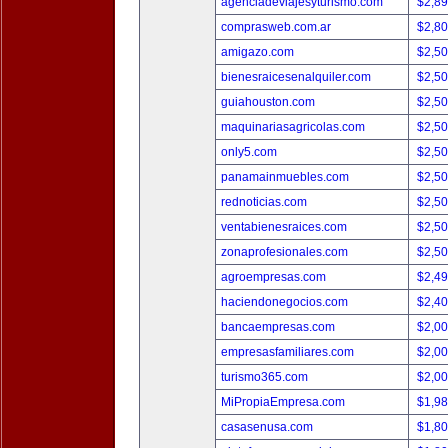
agenciadeviajesyturismo.com
$2,8
comprasweb.com.ar
$2,8
amigazo.com
$2,5
bienesraicesenalquiler.com
$2,5
guiahouston.com
$2,5
maquinariasagricolas.com
$2,5
only5.com
$2,5
panamainmuebles.com
$2,5
rednoticias.com
$2,5
ventabienesraices.com
$2,5
zonaprofesionales.com
$2,5
agroempresas.com
$2,4
haciendonegocios.com
$2,4
bancaempresas.com
$2,0
empresasfamiliares.com
$2,0
turismo365.com
$2,0
MiPropiaEmpresa.com
$1,9
casasenusa.com
$1,8