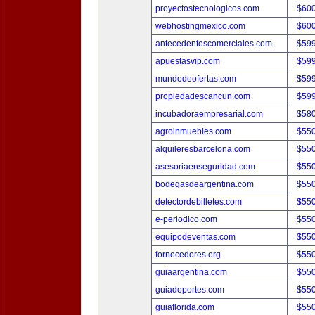
proyectostecnologicos.com
$60
webhostingmexico.com
$60
antecedentescomerciales.com
$59
apuestasvip.com
$59
mundodeofertas.com
$59
propiedadescancun.com
$59
incubadoraempresarial.com
$58
agroinmuebles.com
$55
alquileresbarcelona.com
$55
asesoriaenseguridad.com
$55
bodegasdeargentina.com
$55
detectordebilletes.com
$55
e-periodico.com
$55
equipodeventas.com
$55
fornecedores.org
$55
guiaargentina.com
$55
guiadeportes.com
$55
guiaflorida.com
$55