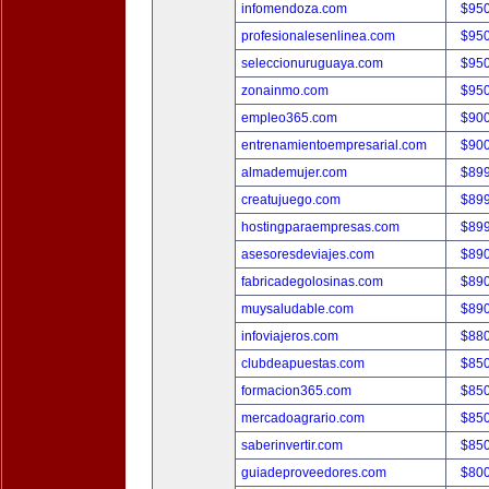
infomendoza.com
$95
profesionalesenlinea.com
$95
seleccionuruguaya.com
$95
zonainmo.com
$95
empleo365.com
$90
entrenamientoempresarial.com
$90
almademujer.com
$89
creatujuego.com
$89
hostingparaempresas.com
$89
asesoresdeviajes.com
$89
fabricadegolosinas.com
$89
muysaludable.com
$89
infoviajeros.com
$88
clubdeapuestas.com
$85
formacion365.com
$85
mercadoagrario.com
$85
saberinvertir.com
$85
guiadeproveedores.com
$80