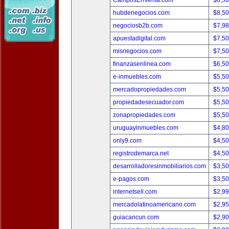
CamposEnVenta.com
$8,5
hubdenegocios.com
$8,5
negociosb2b.com
$7,9
apuestadigital.com
$7,5
misnegocios.com
$7,5
finanzasenlinea.com
$6,5
e-inmuebles.com
$5,5
mercadopropiedades.com
$5,5
propiedadesecuador.com
$5,5
zonapropiedades.com
$5,5
uruguayinmuebles.com
$4,8
only9.com
$4,5
registrodemarca.net
$4,5
desarrolladoresinmobiliarios.com
$3,5
e-pagos.com
$3,5
internetsell.com
$2,9
mercadolatinoamericano.com
$2,9
guiacancun.com
$2,9