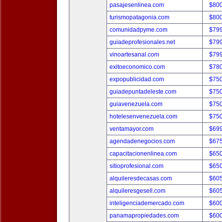
pasajesenlinea.com
$80
turismopatagonia.com
$80
comunidadpyme.com
$79
guiadeprofesionales.net
$79
vinoartesanal.com
$79
exitoeconomico.com
$78
expopublicidad.com
$75
guiadepuntadeleste.com
$75
guiavenezuela.com
$75
hotelesenvenezuela.com
$75
ventamayor.com
$69
agendadenegocios.com
$67
capacitacionenlinea.com
$65
sitioprofesional.com
$65
alquileresdecasas.com
$60
alquileresgesell.com
$60
inteligenciademercado.com
$60
panamapropiedades.com
$60