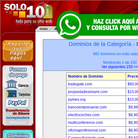
Dominios de la Categoría -
982 dominios en esta categ
Mostrando 1 de 150
Ver siguientes 150 >>
Nombre de Dominio
Preci
tradegate.com
$60,0
propiedadesmiami.com
$15,0
pymes.org
$15,0
bancoempresarial.com
$9,9
electrocoches.com
$8,9
multiconference.com
$8,9
oficinaprofesional.com
$8,9