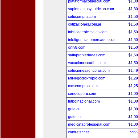
plataformacomercial.com
$1,8
suplementosynutricion.com
$1,8
celucompra.com
$1,5
cotizaciones.com.ar
$1,5
fabricadebicicletas.com
$1,5
inteligenciademercados.com
$1,5
only8.com
$1,5
saltapropiedades.com
$1,5
vacacionescaribe.com
$1,5
solucionesagricolas.com
$1,4
MiNegocioPropio.com
$1,2
mascompras.com
$1,2
conoceperu.com
$1,0
futbolnacional.com
$1,0
guia.cr
$1,0
guide.cr
$1,0
medicinaprofesional.com
$1,0
contratar.net
$99