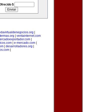
Ofrecido $
edavirtualdenegocios.org
|
termas.org
|
ventainternet.com
ercadoexportador.com
|
ticos.com
|
e-mercado.com
|
com
|
desarrolladores.org
|
cos.com
|