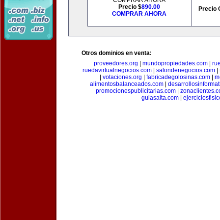
COMPRAR AHORA
Precio $
890.00
Precio 
COMPRAR AHORA
Otros dominios en venta:
proveedores.org
|
mundopropiedades.com
|
ru
ruedavirtualnegocios.com
|
salondenegocios.com
|
|
votaciones.org
|
fabricadegolosinas.com
|
m
alimentosbalanceados.com
|
desarrollosinforma
promocionespublicitarias.com
|
zonaclientes.
guiasalta.com
|
ejerciciosfisi