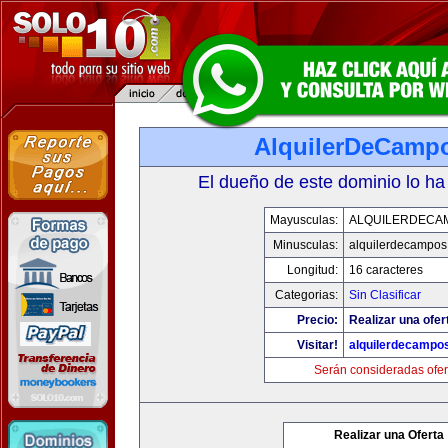
AlquilerDeCamp
El dueño de este dominio lo ha
Mayusculas:
ALQUILERDECA
Minusculas:
alquilerdecampos
Longitud:
16 caracteres
Categorias:
Sin Clasificar
Precio:
Realizar una ofer
Visitar!
alquilerdecampo
Serán consideradas ofer
Realizar una Oferta