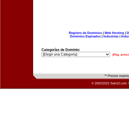
Registro de Dominios
|
Web Hosting
|
D
Dominios Expirados
|
Industrias
|
Indu
Categorías de Dominio:
[Pág. princi
** Precios expre
© 2002/2022 Solo10.com