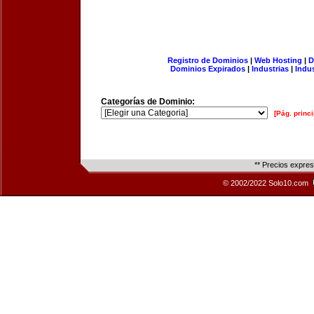
Registro de Dominios
|
Web Hosting
|
D
Dominios Expirados
|
Industrias
|
Indu
Categorías de Dominio:
[Pág. princi
** Precios expre
© 2002/2022 Solo10.com