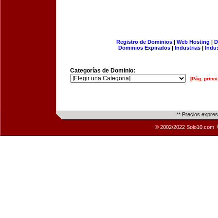
Registro de Dominios
|
Web Hosting
|
D
Dominios Expirados
|
Industrias
|
Indu
Categorías de Dominio:
[Pág. princi
** Precios expre
© 2002/2022 Solo10.com