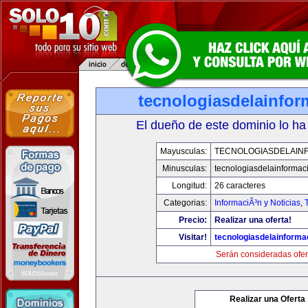
tecnologiasdelainfo
El dueño de este dominio lo ha
Mayusculas:
TECNOLOGIASDELAIN
Minusculas:
tecnologiasdelainformac
Longitud:
26 caracteres
Categorias:
InformaciÃ³n y Noticias
,
Precio:
Realizar una oferta!
Visitar!
tecnologiasdelainforma
Serán consideradas ofer
Realizar una Oferta