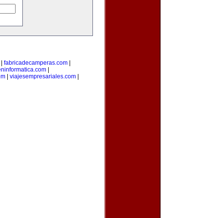
|
fabricadecamperas.com
|
eninformatica.com
|
om
|
viajesempresariales.com
|