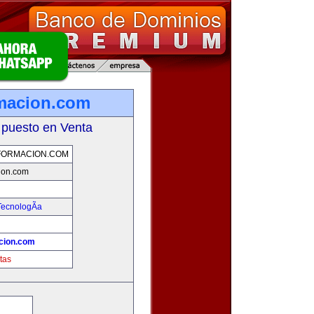
rmacion.com
 puesto en Venta
FORMACION.COM
ion.com
TecnologÃ­a
cion.com
tas