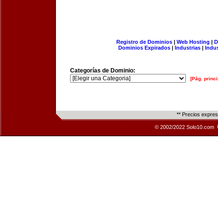
Registro de Dominios
|
Web Hosting
|
D
Dominios Expirados
|
Industrias
|
Indu
Categorías de Dominio:
[Pág. princi
** Precios expre
© 2002/2022 Solo10.com