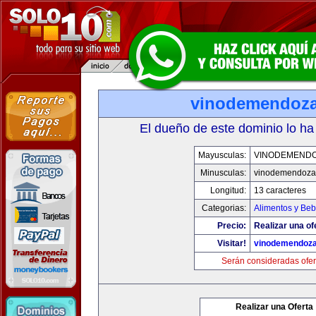
vinodemendoz
El dueño de este dominio lo ha
Mayusculas:
VINODEMEND
Minusculas:
vinodemendoza
Longitud:
13 caracteres
Categorias:
Alimentos y Beb
Precio:
Realizar una of
Visitar!
vinodemendoz
Serán consideradas ofer
Realizar una Oferta