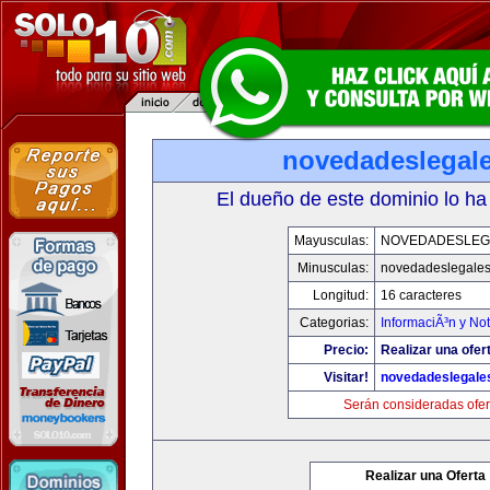
novedadeslegal
El dueño de este dominio lo ha
Mayusculas:
NOVEDADESLEG
Minusculas:
novedadeslegale
Longitud:
16 caracteres
Categorias:
InformaciÃ³n y Not
Precio:
Realizar una ofer
Visitar!
novedadeslegale
Serán consideradas ofer
Realizar una Oferta