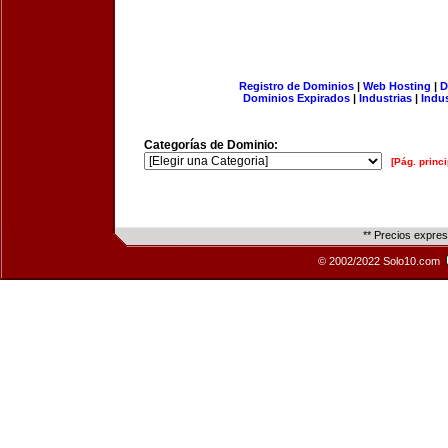
Registro de Dominios
|
Web Hosting
|
D
Dominios Expirados
|
Industrias
|
Indu
Categorías de Dominio:
[Pág. princi
** Precios expre
© 2002/2022 Solo10.com