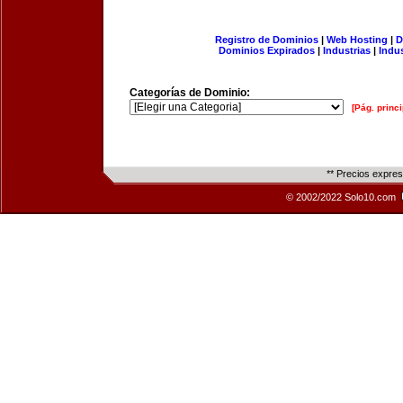
Registro de Dominios
|
Web Hosting
|
D
Dominios Expirados
|
Industrias
|
Indu
Categorías de Dominio:
[Pág. princi
** Precios expre
© 2002/2022 Solo10.com