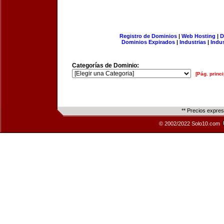
Registro de Dominios
|
Web Hosting
|
D
Dominios Expirados
|
Industrias
|
Indu
Categorías de Dominio:
[Pág. princi
** Precios expre
© 2002/2022 Solo10.com