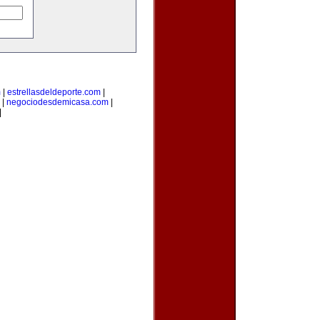
m
|
estrellasdeldeporte.com
|
|
negociodesdemicasa.com
|
|