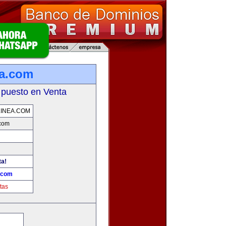
ea.com
 puesto en Venta
INEA.COM
.com
ta!
a.com
tas