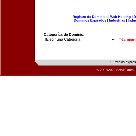
Registro de Dominios
|
Web Hosting
|
D
Dominios Expirados
|
Industrias
|
Indu
Categorías de Dominio:
[Pág. princi
** Precios expre
© 2002/2022 Solo10.com