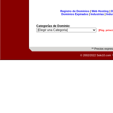
Registro de Dominios
|
Web Hosting
|
D
Dominios Expirados
|
Industrias
|
Indu
Categorías de Dominio:
[Pág. princi
** Precios expre
© 2002/2022 Solo10.com