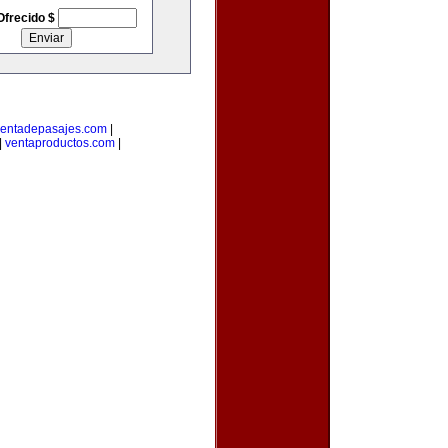
Ofrecido $
entadepasajes.com
|
|
ventaproductos.com
|