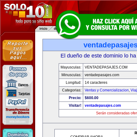
ventadepasaje
El dueño de este dominio lo ha
Mayusculas:
VENTADEPASAJES.COM
Minusculas:
ventadepasajes.com
Longitud:
14 caracteres
Categorias:
Ventas y Comercializacion
,
Via
Precio:
$600.00
Visitar!
ventadepasajes.com
Serán consideradas ofer
R